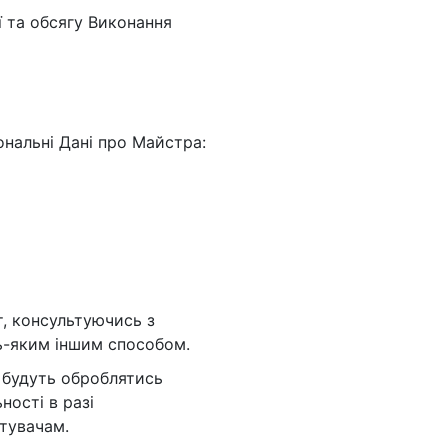
ї та обсягу Виконання
ональні Дані про Майстра:
т, консультуючись з
ь-яким іншим способом.
і будуть оброблятись
ності в разі
тувачам.