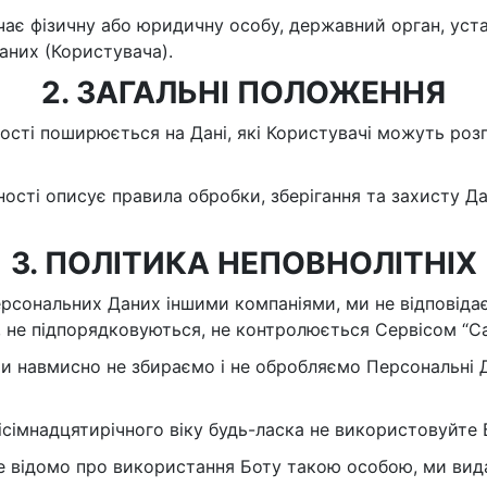
чає фізичну або юридичну особу, державний орган, уста
даних (Користувача).
2. ЗАГАЛЬНІ ПОЛОЖЕННЯ
йності поширюється на Дані, які Користувачі можуть роз
ності описує правила обробки, зберігання та захисту Д
3. ПОЛІТИКА НЕПОВНОЛІТНІХ
Персональних Даних іншими компаніями, ми не відповіда
ь, не підпорядковуються, не контролюється Сервісом “С
и навмисно не збираємо і не обробляємо Персональні 
ісімнадцятирічного віку будь-ласка не використовуйте 
ане відомо про використання Боту такою особою, ми ви