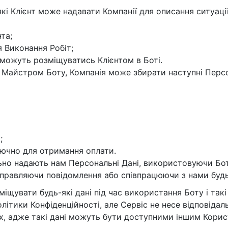
які Клієнт може надавати Компанії для описання ситуаці
та;
я Виконання Робіт;
о можуть розміщуватись Клієнтом в Боті.
я Майстром Боту, Компанія може збирати наступні Перс
;
ключно для отримання оплати.
льно надають нам Персональні Дані, використовуючи Бо
ідправляючи повідомлення або співпрацюючи з нами буд
міщувати будь-які дані під час використання Боту і так
олітики Конфіденційності, але Сервіс не несе відповідаль
х, адже такі дані можуть бути доступними іншим Корис