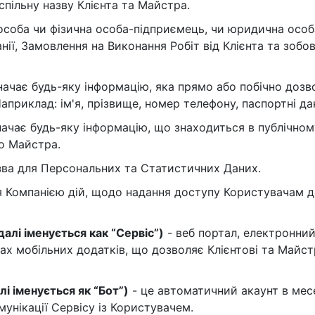
спільну назву Клієнта та Майстра.
 особа чи фізична особа-підприємець, чи юридична особ
ії, Замовлення на Виконання Робіт від Клієнта та зобо
начає будь-яку інформацію, яка прямо або побічно дозв
априклад: ім'я, прізвище, номер телефону, паспортні дан
начає будь-яку інформацію, що знаходиться в публічном
бо Майстра.
зва для Персональних та Статистичних Даних.
я Компанією дій, щодо надання доступу Користувачам д
алі іменується как “Сервіс”)
- веб портал, електронний
мах мобільних додатків, що дозволяє Клієнтові та Майс
лі іменується як “Бот”)
- це автоматичний акаунт в мес
унікації Сервісу із Користувачем.