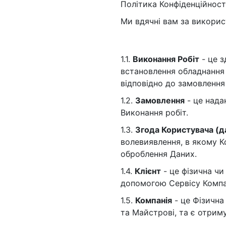
Політика Конфіденційност
Установка крана
Ми вдячні вам за викорис
Пайка труб
Комплексная замена сантехники
1.1.
Виконання Робіт
- це з
встановлення обладнання 
відповідно до замовлення 
1.2.
Замовлення
- це нада
Виконання робіт.
1.3.
Згода Користувача (д
волевиявлення, в якому К
оброблення Даних.
1.4.
Клієнт
- це фізична чи
допомогою Сервісу Компан
1.5.
Компанія
- це Фізична
та Майстрові, та є отрим