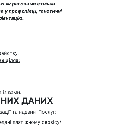
кі як расова чи етнічна
о у профспілці, генетичні
рієнтацію.
райству.
х цілях:
 із вами.
ЧНИХ ДАНИХ
ації та наданні Послуг:
едані платіжному сервісу/