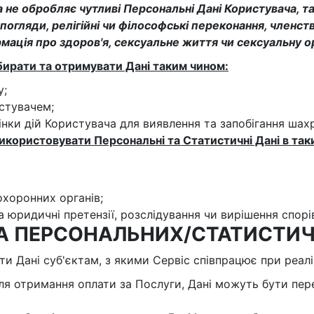
а не обробляє чутливі Персональні Дані Користувача, та
погляди, релігійні чи філософські переконання, членств
ормація про здоров'я, сексуальне життя чи сексуальну о
бирати та отримувати Дані таким чином:
у;
истувачем;
цінки дій Користувача для виявлення та запобігання шах
икористовувати Персональні та Статистичні Дані в таки
охоронних органів;
на юридичні претензії, розслідування чи вирішення спорів
ЧА ПЕРСОНАЛЬНИХ/СТАТИСТИ
ти Дані суб'єктам, з якими Сервіс співпрацює при реаліз
Для отримання оплати за Послуги, Дані можуть бути пер