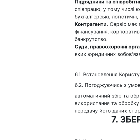
Підрядники та співробітн
співпрацю, у тому числі 
бухгалтерські, логістичні,
Контрагенти.
Сервіс має 
фінансування, корпоратив
банкрутство.
Суди, правоохоронні орга
яких юридичних зобов'яза
6.1. Встановлення Корист
6.2. Погоджуючись з умов
автоматичний збір та об
використання та обробку 
передачу його даних стор
7. ЗБ