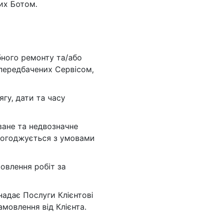
их Ботом.
боты
уб
бного ремонту та/або
 передбачених Сервісом,
ягу, дати та часу
ване та недвозначне
 погоджується з умовами
овлення робіт за
надає Послуги Клієнтові
мовлення від Клієнта.