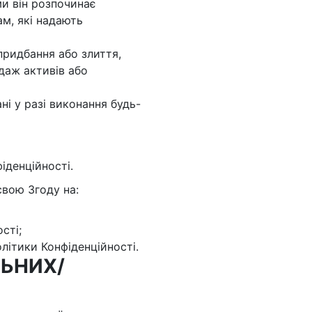
ми він розпочинає
м, які надають
придбання або злиття,
даж активів або
ні у разі виконання будь-
іденційності.
свою Згоду на:
сті;
літики Конфіденційності.
ЛЬНИХ/