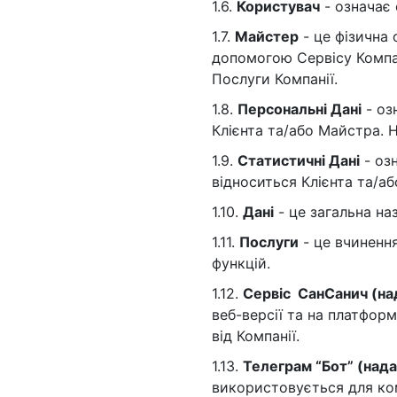
1.6.
Користувач
- означає 
1.7.
Майстер
- це фізична
допомогою Сервісу Компан
Послуги Компанії.
1.8.
Персональні Дані
- оз
Клієнта та/або Майстра. Н
1.9.
Статистичні Дані
- оз
відноситься Клієнта та/а
1.10.
Дані
- це загальна на
1.11.
Послуги
- це вчиненн
функцій.
1.12.
Сервіс СанСанич (над
веб-версії та на платфор
від Компанії.
1.13.
Телеграм “Бот” (нада
використовується для ком