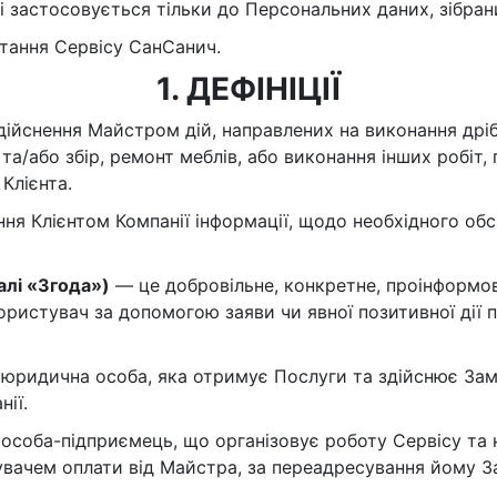
і застосовується тільки до Персональних даних, зібран
Установка теплосчетчиков
Сварочные ра
тання Сервісу СанСанич.
Прокладка стояков
Прокладка тр
1. ДЕФІНІЦІЇ
дійснення Майстром дій, направлених на виконання дрі
та/або збір, ремонт меблів, або виконання інших робіт,
Клієнта.
ння Клієнтом Компанії інформації, щодо необхідного обс
алі «Згода»)
— це добровільне, конкретне, проінформо
ористувач за допомогою заяви чи явної позитивної дії
 юридична особа, яка отримує Послуги та здійснює Зам
ії.
 особа-підприємець, що організовує роботу Сервісу та 
увачем оплати від Майстра, за переадресування йому За