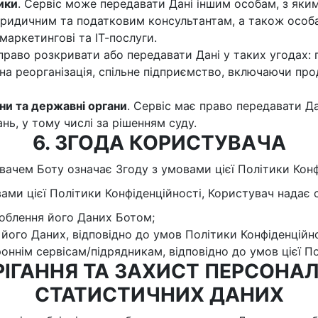
ики
. Сервіс може передавати Дані іншим особам, з яки
юридичним та податковим консультантам, а також особа
 маркетингові та ІТ-послуги.
право розкривати або передавати Дані у таких угодах: 
на реорганізація, спільне підприємство, включаючи про
ни та державні органи
. Сервіс має право передавати Да
нь, у тому числі за рішенням суду.
6. ЗГОДА КОРИСТУВАЧА
увачем Боту означає Згоду з умовами цієї Політики Конф
ами цієї Політики Конфіденційності, Користувач надає 
роблення його Даних Ботом;
його Даних, відповідно до умов Політики Конфіденційно
оннім сервісам/підрядникам, відповідно до умов цієї По
ЕРІГАННЯ ТА ЗАХИСТ ПЕРСОНА
СТАТИСТИЧНИХ ДАНИХ