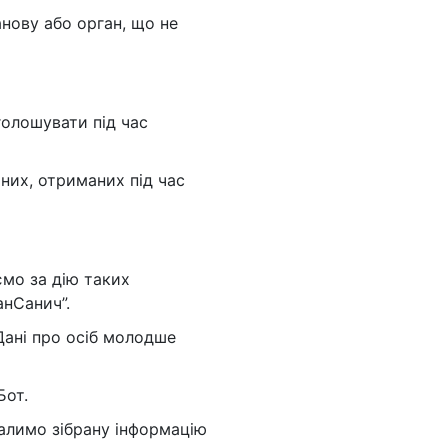
нову або орган, що не
голошувати під час
аних, отриманих під час
ємо за дію таких
анСанич”.
Дані про осіб молодше
Бот.
далимо зібрану інформацію