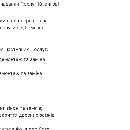
надання Послуг Клієнтові
ий в веб-версії та на
слуги від Компанії.
ня наступних Послуг:
 демонтаж та заміна
демонтаж та заміна
нт вікон та замків;
вскриття дверних замків
сультацію, щодо його