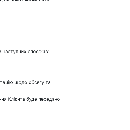
Я
з наступних способів:
льтацію щодо обсягу та
ння Клієнта буде передано