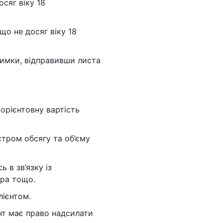
сяг віку 18
що не досяг віку 18
тримки, відправивши листа
орієнтовну вартість
стром обсягу та об’єму
 в зв’язку із
тра тощо.
лієнтом.
єнт має право надсилати