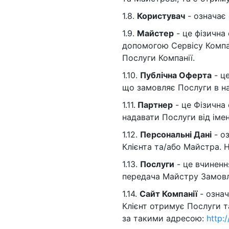
1.8.
Користувач
- означає 
1.9.
Майстер
- це фізична
допомогою Сервісу Компан
Послуги Компанії.
1.10.
Публічна Оферта
- це
що замовляє Послуги в на
1.11.
Партнер
- це Фізична
надавати Послуги від імен
1.12.
Персональні Дані
- оз
Клієнта та/або Майстра. Н
1.13.
Послуги
- це вчиненн
передача Майстру Замовле
1.14.
Сайт Компанії
- означ
Клієнт отримує Послуги т
за такими адресою:
http: