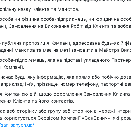
спільну назву Клієнта та Майстра.
 особа чи фізична особа-підприємець, чи юридична осо
ії, Замовлення на Виконання Робіт від Клієнта та зобо
 публічна пропозиція Компанії, адресована будь-якій фі
данні Майстра та має на меті замовити в Майстра Вико
 особа-підприємець, яка на підставі укладеного Партн
і Компанії.
начає будь-яку інформацію, яка прямо або побічно доз
априклад: ім'я, прізвище, номер телефону, паспортні дан
я Компанією дій, щодо оформлення Замовлення Клієнта 
ння Клієнта та його контактів.
ає веб-сторінку або групу веб-сторінок в мережі Інтер
а користується Сервісом Компанії «СанСанич», які розм
//san-sanych.ua/