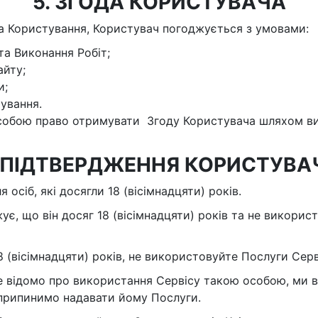
5. ЗГОДА КОРИСТУВАЧА
ла Користування, Користувач погоджується з умовами:
а Виконання Робіт;
йту;
и;
ування.
а собою право отримувати Згоду Користувача шляхом в
. ПІДТВЕРДЖЕННЯ КОРИСТУВА
я осіб, які досягли 18 (вісімнадцяти) років.
ує, що він досяг 18 (вісімнадцяти) років та не викорис
8 (вісімнадцяти) років, не використовуйте Послуги Серв
ане відомо про використання Сервісу такою особою, ми 
 припинимо надавати йому Послуги.