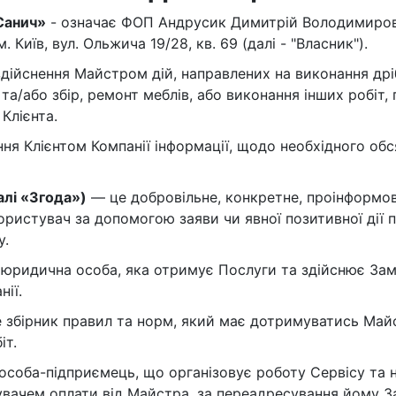
Установка теплосчетчиков
Сварочные ра
Санич»
- означає ФОП Андрусик Димитрій Володимирови
Прокладка стояков
Прокладка тр
Київ, вул. Ольжича 19/28, кв. 69 (далі - "Власник").
здійснення Майстром дій, направлених на виконання др
та/або збір, ремонт меблів, або виконання інших робіт,
Клієнта.
ння Клієнтом Компанії інформації, щодо необхідного обс
алі «Згода»)
— це добровільне, конкретне, проінформо
ористувач за допомогою заяви чи явної позитивної дії
у.
 юридична особа, яка отримує Послуги та здійснює Зам
ії.
 збірник правил та норм, який має дотримуватись Майс
іт.
 особа-підприємець, що організовує роботу Сервісу та 
увачем оплати від Майстра, за переадресування йому За