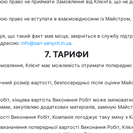
бою право не приймати Замовлення від Клієнта, що не до
обою право не вступати в взаємовідносини із Майстром, 
ція, що такий факт мав місце, зверніться в службу під
адресою:
info@san-sanych.in.ua
.
7. ТАРИФИ
Замовлення, Клієнт має можливість отримати попередню 
точний розмір вартості, безпосередньо після оцінки Май
Робіт, кінцева вартість Виконання Робіт може змінюватись
ами, закупівлею додаткових матеріалів, заміную Майс
ртості Виконання Робіт, Компанія погоджує таку зміну з К
 визначення попередньої вартості Виконання Робіт, Клі