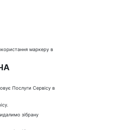
икористання маркеру в
ЧА
товує Послуги Сервісу в
ісу.
видалимо зібрану