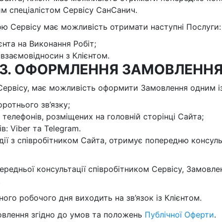
м спеціалістом Сервісу СанСанич.
ою Сервісу має можливість отримати наступні Послуги:
нта на Виконання Робіт;
взаємовідносин з Клієнтом.
3. ОФОРМЛЕННЯ ЗАМОВЛЕНН
ю Сервісу, має можливість оформити Замовлення одним і
ротнього зв’язку;
телефонів, розміщених на головній сторінці Сайта;
: Viber та Telegram.
модії з співробітником Сайта, отримує попередню консу
передньої консультації співробітником Сервісу, Замовле
.
ого робочого дня виходить на зв’язок із Клієнтом.
овлення згідно до умов та положень
Публічної Оферти
.