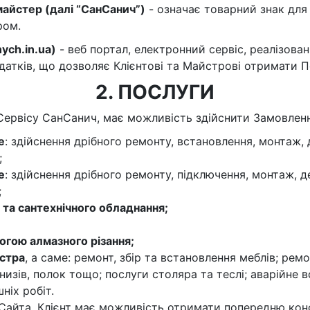
айстер (далі “СанСанич”)
- означає товарний знак для 
ром.
nych.in.ua)
- веб портал, електронний сервіс, реалізован
атків, що дозволяє Клієнтові та Майстрові отримати По
2. ПОСЛУГИ
ю Сервісу СанСанич, має можливість здійснити Замовлен
е
: здійснення дрібного ремонту, встановлення, монтаж,
;
е
: здійснення дрібного ремонту, підключення, монтаж, 
;
 та сантехнічного обладнання;
огою алмазного різання;
стра
, а саме: ремонт, збір та встановлення меблів; ремо
низів, полок тощо; послуги столяра та теслі; аварійне 
ніх робіт.
 Сайта, Клієнт має можливість отримати попередню кон