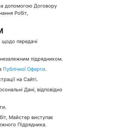
 за допомогою Договору
ання Робіт,
М
, щодо передачі
є незалежним підрядником.
ов
Публічної Оферти
.
рації на Сайті.
рсональні Дані, відповідно
ти.
обіт, Майстер виступає
ежного Підрядника.