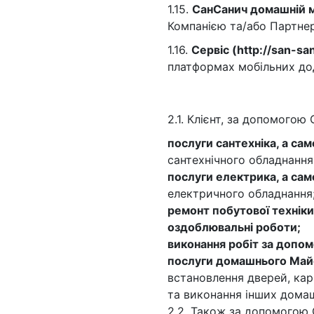
1.15.
СанСанич домашній м
Компанією та/або Партне
1.16.
Сервіс (http://san-sa
платформах мобільних дод
2.1. Клієнт, за допомого
послуги сантехніка, а сам
сантехнічного обладнання
послуги електрика, а сам
електричного обладнання
ремонт побутової техніки
оздоблювальні роботи;
виконання робіт за допом
послуги домашнього Май
встановлення дверей, кар
та виконання інших домаш
2.2. Також за допомогою