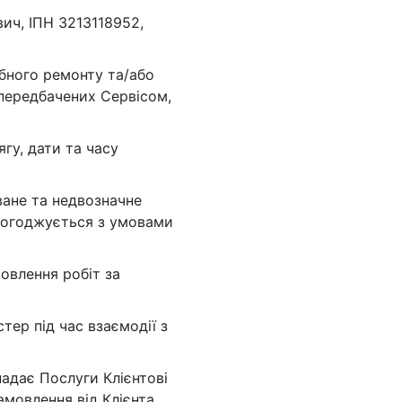
боты
ч, ІПН 3213118952,
уб
ібного ремонту та/або
 передбачених Сервісом,
ягу, дати та часу
ване та недвозначне
 погоджується з умовами
овлення робіт за
тер під час взаємодії з
надає Послуги Клієнтові
мовлення від Клієнта.