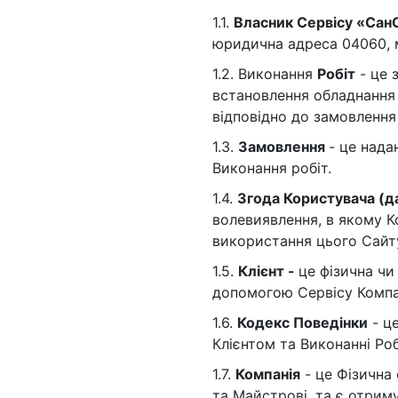
Установка крана
1.1.
Власник Сервісу «Сан
Пайка труб
юридична адреса 04060, м. 
Комплексная замена сантехники
1.2. Виконання
Робіт
- це 
встановлення обладнання 
відповідно до замовлення 
1.3.
Замовлення
- це нада
Виконання робіт.
1.4.
Згода Користувача (д
волевиявлення, в якому К
використання цього Сайт
1.5.
Клієнт -
це фізична чи
допомогою Сервісу Компан
1.6.
Кодекс Поведінки
- це
Клієнтом та Виконанні Роб
1.7.
Компанія
- це Фізична
та Майстрові, та є отрим