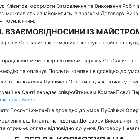
нує Клієнтові оформоти Замовлення та Виконання Робіт
має можливість ознайомитись із зразком Договору Викон
м посиланням.
4. ВЗАЄМОВІДНОСИНИ ІЗ МАЙСТРО
 Сервісу СанСанич інформаційно-консультаційні послуги
я працівником чи співробітником Сервісу СанСанич, а 
аємодію та оплачує Послуги Компанії відповідно до ум
ви та положення Публічної Оферти під час початку реєст
трації на Сайті передає співробітникам Компанії свої Пе
онфіденційності
.
лату Послуг Компанії відповідно до умов Публічної Офер
мовлення від Клієнта на підставі Договору Виконання Р
та отримує оплату відповідно до умов Договору Незал