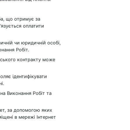
ба, що отримує за
в’язується оплатити
зичній чи юридичній особі,
нання Робіт.
ерського контракту може
воляє ідентифікувати
і.
на Виконання Робіт та
нет, за допомогою яких
іщені в мережі Інтернет