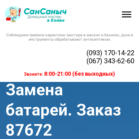
Соблюдаем правила карантина: мастера в масках и бахилах, руки и
Домашний мастер
»
Замена батарей. Заказ 87672
инструменты обрабатывают антисептиком.
(093) 170-14-22
(067) 343-62-60
8:00-21:00 (без выходных)
Звоните:
Замена
батарей. Заказ
87672