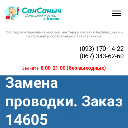
Соблюдаем правила карантина: мастера в масках и бахилах, руки и
Домашний мастер
»
Замена проводки. Заказ 14605
инструменты обрабатывают антисептиком.
(093) 170-14-22
(067) 343-62-60
8:00-21:00 (без выходных)
Звоните:
Замена
проводки. Заказ
14605