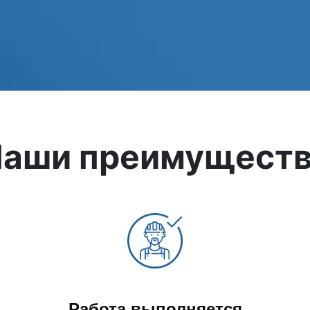
Установка теплосчетчиков
Сварочные ра
Прокладка стояков
Прокладка тр
аши преимущест
Работа выполняется