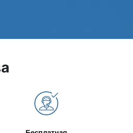
боты
уб
ва
Бесплатная